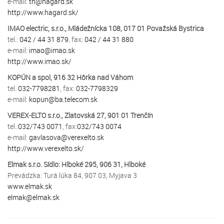
e-mail:
tn@hagard.sk
http://www.hagard.sk/
IMAO electric, s.r.o., Mládežnícka 108, 017 01 Považská Bystrica
tel.:
042 / 44 31 879
, fax:
042 / 44 31 880
e-mail:
imao@imao.sk
http://www.imao.sk/
KOPÚN a spol, 916 32 Hôrka nad Váhom
tel.
032-7798281
, fax:
032-7798329
e-mail:
kopun@ba.telecom.sk
VEREX-ELTO s.r.o., Zlatovská 27, 901 01 Trenčín
tel.:
032/743 0071
, fax:
032/743 0074
e-mail:
gavlasova@verexelto.sk
http://www.verexelto.sk/
Elmak s.r.o. Sídlo: Hlboké 295, 906 31, Hlboké
Prevádzka: Turá lúka 84, 907 03, Myjava 3
www.elmak.sk
elmak@elmak.sk