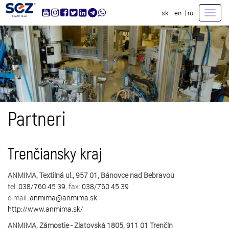
|
|
sk
en
ru
Toggl
navig
Partneri
Trenčiansky kraj
ANMIMA, Textilná ul., 957 01, Bánovce nad Bebravou
tel:
038/760 45 39
, fax:
038/760 45 39
e-mail:
anmima@anmima.sk
http://www.anmima.sk/
ANMIMA, Zámostie - Zlatovská 1805, 911 01 Trenčín