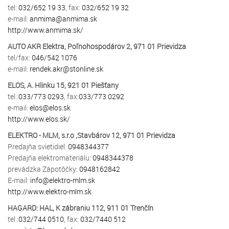
tel:
032/652 19 33
, fax:
032/652 19 32
e-mail:
anmima@anmima.sk
http://www.anmima.sk/
AUTO AKR Elektra, Poľnohospodárov 2, 971 01 Prievidza
tel/fax:
046/542 1076
e-mail:
rendek.akr@stonline.sk
ELOS, A. Hlinku 15, 921 01 Piešťany
tel.:
033/773 0293
, fax:
033/773 0292
e-mail:
elos@elos.sk
http://www.elos.sk/
ELEKTRO - MLM, s.r.o ,Stavbárov 12, 971 01 Prievidza
Predajňa svietidiel:
0948344377
Predajňa elektromateriálu:
0948344378
prevádzka Zápotôčky:
0948162842
E-mail:
info@elektro-mlm.sk
http://www.elektro-mlm.sk
HAGARD: HAL, K zábraniu 112, 911 01 Trenčín
tel.:
032/744 0510
, fax:
032/7440 512