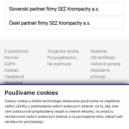
Slovenskí partneri firmy SEZ Krompachy a.s.
Českí partneri firmy SEZ Krompachy a.s.
O spoločnosti
Strojárska výroba
Ocenenia
Partneri
Pre projektantov
ISO certifikáty
GDPR
Na stiahnutie
Vačkové spínače
Cookies
Modulárne
Všeobecné
prístroje
obchodné
podmienky
Používame cookies
Spínače, zásuvky
Priem. rozvádzače
Súbory cookie a ďalšie technológie sledovania používame na zlepšenie
Rozvodnice
vášho zážitku z prehliadania našich webových stránok, na to, aby sme
vám zobrazovali prispôsobený obsah a cielené reklamy, na analýzu
VN program
návštevnosti našich webových stránok a na pochopenie toho, odkiaľ naši
návštevníci prichádzajú.