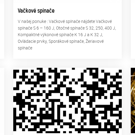
Vačkové spínače
V našej ponuke : Vačkové spínače nájdete Vačkové
spínače S 6 – 160 J, Otočné spínače S 32, 250, 400 J,
Kompaktné výkonové spínače K 16 J a K 32 J,
Ovládacie prvky, Sporákové spínače, Žeriavové
spínače