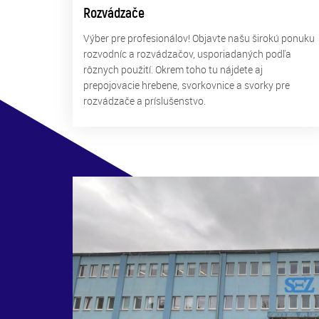
Rozvádzače
Výber pre profesionálov! Objavte našu širokú ponuku
rozvodníc a rozvádzačov, usporiadaných podľa
rôznych použití. Okrem toho tu nájdete aj
prepojovacie hrebene, svorkovnice a svorky pre
rozvádzače a príslušenstvo.