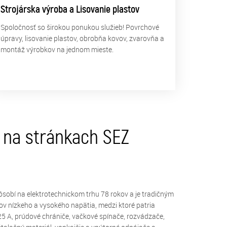
Strojárska výroba a Lisovanie plastov
Spoločnosť so širokou ponukou služieb! Povrchové
úpravy, lisovanie plastov, obrobňa kovov, zvarovňa a
montáž výrobkov na jednom mieste.
e na stránkach SEZ
sobí na elektrotechnickom trhu 78 rokov a je tradičným
ov nízkeho a vysokého napätia, medzi ktoré patria
125 A, prúdové chrániče, vačkové spínače, rozvádzače,