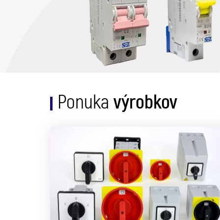
výrobkov
Ponuka