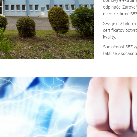
domový elektroinš
odpínače. Zároveň
dcérskej firme SEZ
SEZ je držiteľom 
certifikátov potv
kvality.
Spoločnosť SEZ vy
fakt, že v súčasno