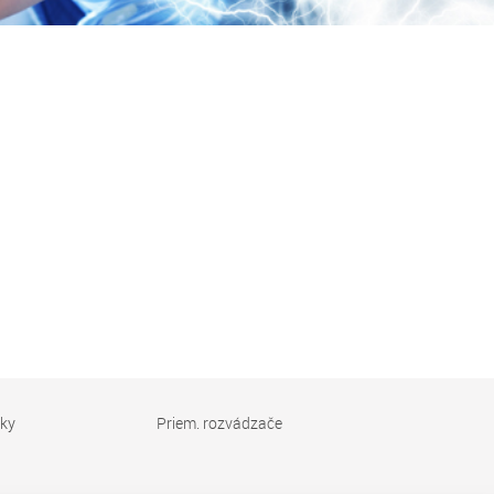
vky
Priem. rozvádzače