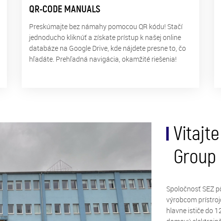
QR-CODE MANUALS
Preskúmajte bez námahy pomocou QR kódu! Stačí
jednoducho kliknúť a získate prístup k našej online
databáze na Google Drive, kde nájdete presne to, čo
hľadáte. Prehľadná navigácia, okamžité riešenia!
Vitajt
Group
Spoločnosť SEZ pô
výrobcom prístroj
hlavne ističe do 