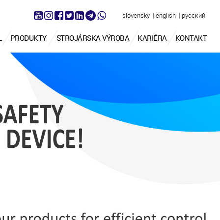
|
|
slovensky
english
русский
L
PRODUKTY
STROJÁRSKA VÝROBA
KARIÉRA
KONTAKT