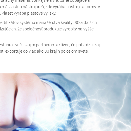
talačný materiál, vonkajšie a vnútorné odpájače a
 má vlastnú nástrojáreň, kde vyrába nástroje a formy. V
 Plaset vyrába plastové výlisky.
certifikátov systému manažérstva kvality ISO a ďalších
rdzujúcich, že spoločnosť produkuje výrobky najvyššej
stupuje voči svojim partnerom aktívne, čo potvrdzuje aj
sti exportuje do viac ako 30 krajín po celom svete.