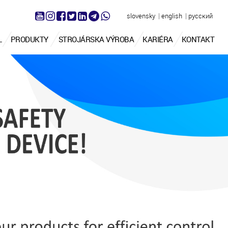
|
|
slovensky
english
русский
L
PRODUKTY
STROJÁRSKA VÝROBA
KARIÉRA
KONTAKT