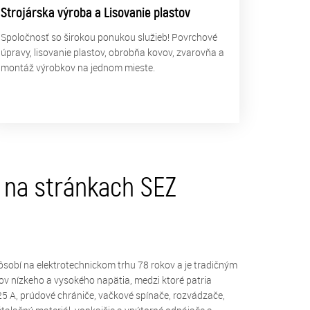
Strojárska výroba a Lisovanie plastov
Spoločnosť so širokou ponukou služieb! Povrchové
úpravy, lisovanie plastov, obrobňa kovov, zvarovňa a
montáž výrobkov na jednom mieste.
e na stránkach SEZ
sobí na elektrotechnickom trhu 78 rokov a je tradičným
ov nízkeho a vysokého napätia, medzi ktoré patria
125 A, prúdové chrániče, vačkové spínače, rozvádzače,