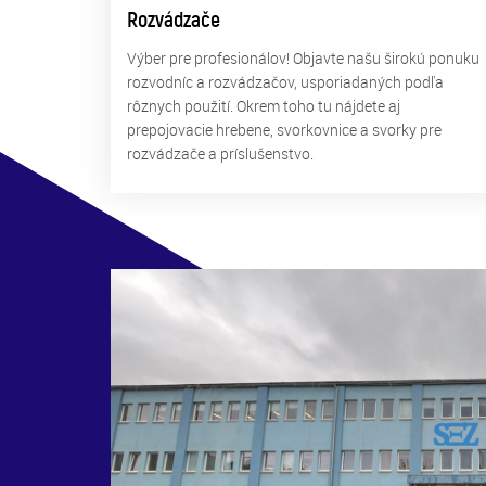
Rozvádzače
Výber pre profesionálov! Objavte našu širokú ponuku
rozvodníc a rozvádzačov, usporiadaných podľa
rôznych použití. Okrem toho tu nájdete aj
prepojovacie hrebene, svorkovnice a svorky pre
rozvádzače a príslušenstvo.