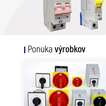
výrobkov
Ponuka