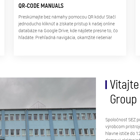
QR-CODE MANUALS
Preskúmajte bez námahy pomocou QR kódu! Stačí
jednoducho kliknúť a získate prístup k našej online
databáze na Google Drive, kde nájdete presne to, čo
hľadáte. Prehľadná navigácia, okamžité riešenia!
Vitajt
Group
Spoločnosť SEZ pô
výrobcom prístroj
hlavne ističe do 