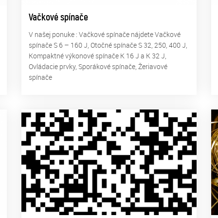
Vačkové spínače
V našej ponuke : Vačkové spínače nájdete Vačkové
spínače S 6 – 160 J, Otočné spínače S 32, 250, 400 J,
Kompaktné výkonové spínače K 16 J a K 32 J,
Ovládacie prvky, Sporákové spínače, Žeriavové
spínače