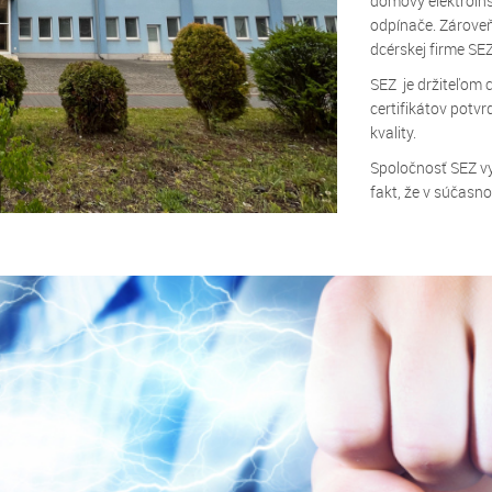
domový elektroinš
odpínače. Zároveň
dcérskej firme SEZ
SEZ je držiteľom 
certifikátov potv
kvality.
Spoločnosť SEZ vy
fakt, že v súčasno