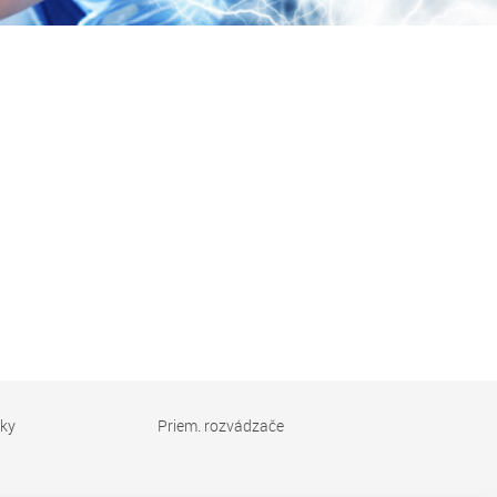
vky
Priem. rozvádzače