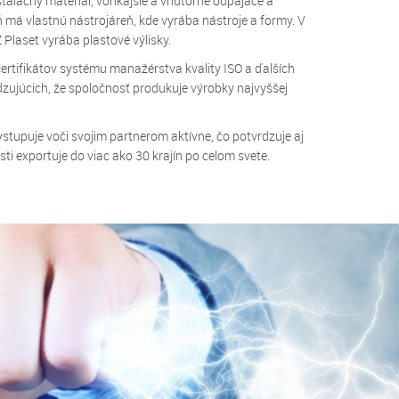
talačný materiál, vonkajšie a vnútorné odpájače a
 má vlastnú nástrojáreň, kde vyrába nástroje a formy. V
 Plaset vyrába plastové výlisky.
certifikátov systému manažérstva kvality ISO a ďalších
rdzujúcich, že spoločnosť produkuje výrobky najvyššej
stupuje voči svojim partnerom aktívne, čo potvrdzuje aj
sti exportuje do viac ako 30 krajín po celom svete.