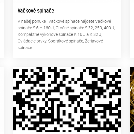
Vačkové spínače
V našej ponuke : Vačkové spínače nájdete Vačkové
spínače S 6 – 160 J, Otočné spínače S 32, 250, 400 J,
Kompaktné výkonové spínače K 16 J a K 32 J,
Ovládacie prvky, Sporákové spínače, Žeriavové
spínače