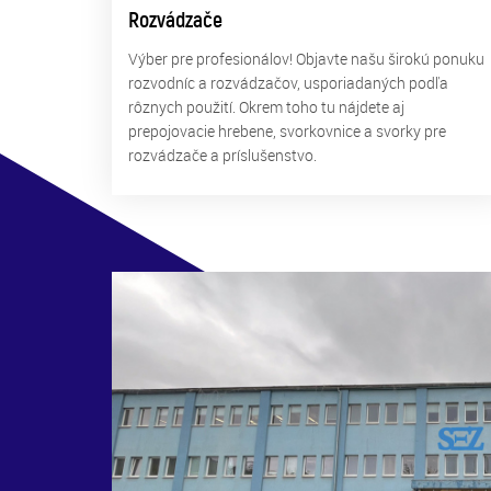
Rozvádzače
Výber pre profesionálov! Objavte našu širokú ponuku
rozvodníc a rozvádzačov, usporiadaných podľa
rôznych použití. Okrem toho tu nájdete aj
prepojovacie hrebene, svorkovnice a svorky pre
rozvádzače a príslušenstvo.