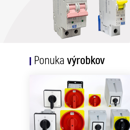
výrobkov
Ponuka