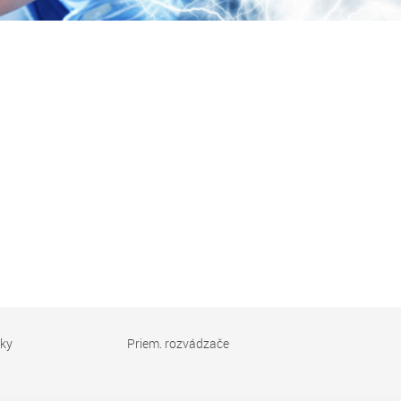
vky
Priem. rozvádzače