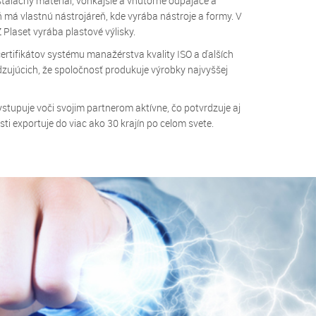
talačný materiál, vonkajšie a vnútorné odpájače a
 má vlastnú nástrojáreň, kde vyrába nástroje a formy. V
 Plaset vyrába plastové výlisky.
certifikátov systému manažérstva kvality ISO a ďalších
rdzujúcich, že spoločnosť produkuje výrobky najvyššej
stupuje voči svojim partnerom aktívne, čo potvrdzuje aj
sti exportuje do viac ako 30 krajín po celom svete.