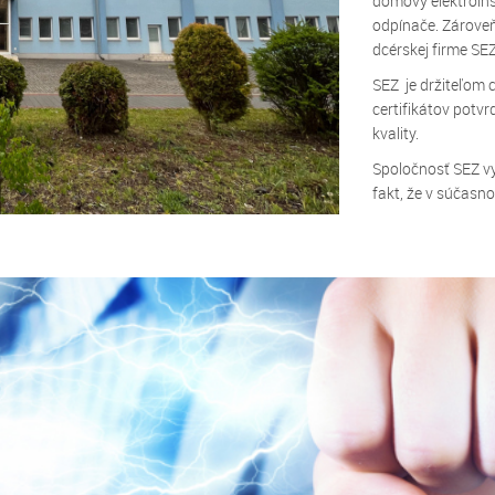
domový elektroinš
odpínače. Zároveň
dcérskej firme SEZ
SEZ je držiteľom 
certifikátov potv
kvality.
Spoločnosť SEZ vy
fakt, že v súčasno