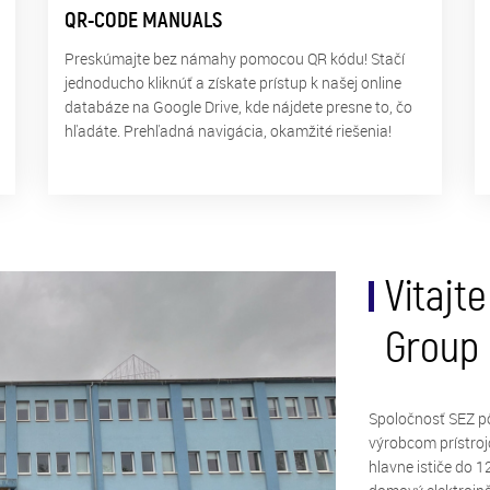
QR-CODE MANUALS
Preskúmajte bez námahy pomocou QR kódu! Stačí
jednoducho kliknúť a získate prístup k našej online
databáze na Google Drive, kde nájdete presne to, čo
hľadáte. Prehľadná navigácia, okamžité riešenia!
Vitajt
Group
Spoločnosť SEZ pô
výrobcom prístroj
hlavne ističe do 