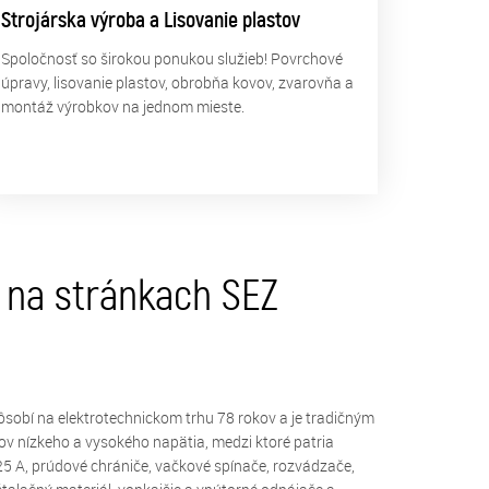
Strojárska výroba a Lisovanie plastov
Spoločnosť so širokou ponukou služieb! Povrchové
úpravy, lisovanie plastov, obrobňa kovov, zvarovňa a
montáž výrobkov na jednom mieste.
e na stránkach SEZ
sobí na elektrotechnickom trhu 78 rokov a je tradičným
ov nízkeho a vysokého napätia, medzi ktoré patria
125 A, prúdové chrániče, vačkové spínače, rozvádzače,