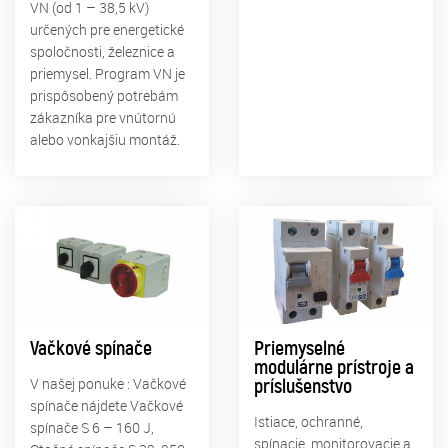
VN (od 1 – 38,5 kV)
určených pre energetické
spoločnosti, železnice a
priemysel. Program VN je
prispôsobený potrebám
zákazníka pre vnútornú
alebo vonkajšiu montáž.
Vačkové spínače
Priemyselné
modulárne prístroje a
V našej ponuke : Vačkové
príslušenstvo
spínače nájdete Vačkové
Istiace, ochranné,
spínače S 6 – 160 J,
spínacie, monitorovacie a