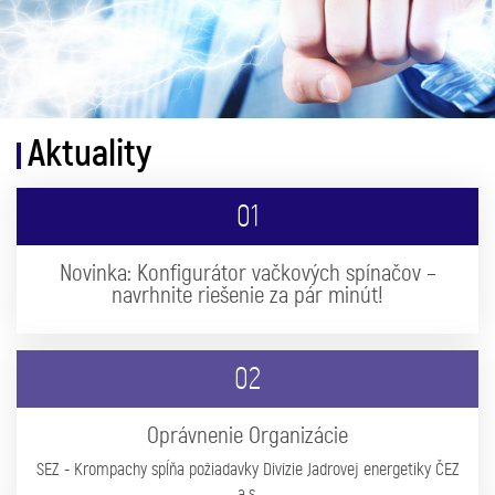
Aktuality
01
Novinka: Konfigurátor vačkových spínačov –
navrhnite riešenie za pár minút!
02
Oprávnenie Organizácie
SEZ - Krompachy spĺňa požiadavky Divízie Jadrovej energetiky ČEZ
a.s.