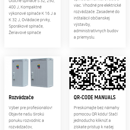
Otočné spínače S 32, 250,
viac. Vhodné pre elektrické
400 J, Kompaktné
rozvádzače. Zasadené do
výkonové spínače K 16 J a
inštalácií občianskej
K 32 J, Ovládacie prvky,
výstavby,
Sporákové spínače,
administratívnych budov
Žeriavové spínače
a priemyslu.
Rozvádzače
QR-CODE MANUALS
Výber pre profesionálov!
Preskúmajte bez námahy
Objavte našu širokú
pomocou QR kódu! Stačí
ponuku rozvodníc a
jednoducho kliknúť a
rozvádzačov,
získate prístup k našej