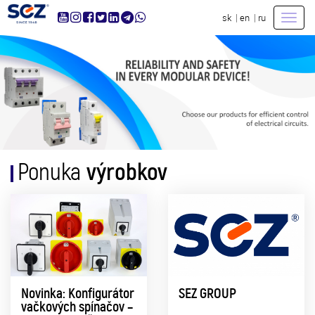
|
|
sk
en
ru
Toggl
navig
výrobkov
Ponuka
Novinka: Konfigurátor
SEZ GROUP
vačkových spínačov –