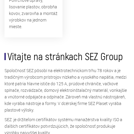
Povrchové úpravy,
lisovanie plastov, obrobňa
kovov, zvarovňa a montáž
výrobkov na jednom
mieste.
Vitajte na stránkach SEZ Group
Spoločnosť SEZ pôsobí na elektrotechnickom trhu 78 rokov a je
tradičným výrobcom prístrojov nízkeho a vysokého napätia, medzi
ktoré patria hlavne ističe do 125 A, prúdové chrániče, vačkové
spínače, rozvádzače, domový elektroinštalačný materiál, vonkajšie
a vnútorné odpájače a odpínače. Zároveň má vlastnú nástrojáreň,
kde vyrába nástroje a formy. V dcérskej firme SEZ Plaset vyrába
plastové výlisky.
SEZ je držiteľom certifikátov systému manažérstva kvality ISO a
ďalších certifikátov potvrdzujúcich, že spoločnosť produkuje
výrobky najvyššej kvality.